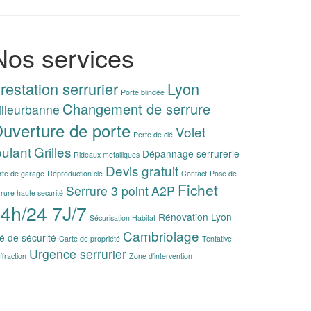
Nos services
restation serrurier
Lyon
Porte blindée
Changement de serrure
illeurbanne
uverture de porte
Volet
Perte de clé
oulant
Grilles
Dépannage serrurerie
Rideaux metalliques
Devis gratuit
rte de garage
Reproduction clé
Contact
Pose de
Fichet
Serrure 3 point
A2P
rrure haute securité
4h/24 7J/7
Rénovation Lyon
Sécurisation Habitat
Cambriolage
é de sécurité
Carte de propriété
Tentative
Urgence serrurier
ffraction
Zone d'intervention