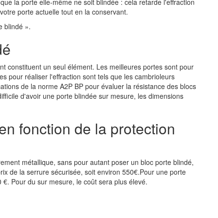
ue la porte elle-même ne soit blindée : cela retarde l'effraction
votre porte actuelle tout en la conservant.
e blindé ».
dé
ment constituent un seul élément. Les meilleures portes sont pour
res pour réaliser l'effraction sont tels que les cambrioleurs
fications de la norme A2P BP pour évaluer la résistance des blocs
difficile d'avoir une porte blindée sur mesure, les dimensions
 en fonction de la protection
rement métallique, sans pour autant poser un bloc porte blindé,
prix de la serrure sécurisée, soit environ 550€.Pour une porte
0 €. Pour du sur mesure, le coût sera plus élevé.