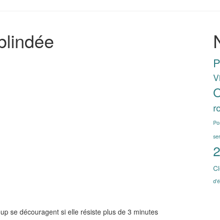
blindée
P
V
O
r
Po
se
2
Cl
d'é
up se découragent si elle résiste plus de 3 minutes