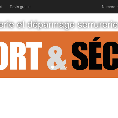
t
Devis gratuit
Numero: 
erie et dépannage serrureri