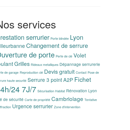
Nos services
restation serrurier
Lyon
Porte blindée
Changement de serrure
illeurbanne
uverture de porte
Volet
Perte de clé
oulant
Grilles
Dépannage serrurerie
Rideaux metalliques
Devis gratuit
rte de garage
Reproduction clé
Contact
Pose de
Fichet
Serrure 3 point
A2P
rrure haute securité
4h/24 7J/7
Rénovation Lyon
Sécurisation Habitat
Cambriolage
é de sécurité
Carte de propriété
Tentative
Urgence serrurier
ffraction
Zone d'intervention