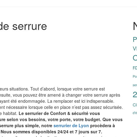
de serrure
P
V
O
r
Po
se
urs situations. Tout d’abord, lorsque votre serrure est
2
Ensuite, vous pouvez être amené à changer votre serrure après
re ayant été endommagée. La remplacer est ici indispensable.
Cl
nt nécessaire lorsque celle en place n’est pas assez sécurisée.
e habitat.
Le serrurier de Confort & sécurité vous
d'é
rrure selon vos besoins, votre porte, votre budget. Que vous
serrure plus simple, notre
serrurier de Lyon
procèdera à
. Nous sommes disponibles 24/24 et 7 jours sur 7.