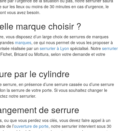
e par l'urgence de la situation ou pas, notre serrurier saura
ée sur les lieux ou moins de 30 minutes en cas d'urgence, le
dont vous avez besoin.
elle marque choisir ?
e, vous disposez d’un large choix de serrures de marques
s grandes
marques
, ce qui nous permet de vous les proposer à
urisée réalisée par un
serrurier à Lyon
spécialisé. Notre
serrurier
Fichet, Bricard ou Mottura, selon votre demande et votre
re par le cylindre
tre serrure, en présence d’une serrure cassée ou d’une serrure
on la serrure de votre porte. Si vous souhaitez changer le
ctez notre serrurier.
angement de serrure
us, ou que vous perdez vos clés, vous devez faire appel à un
te de l’
ouverture de porte
, notre serrurier intervient sous 30