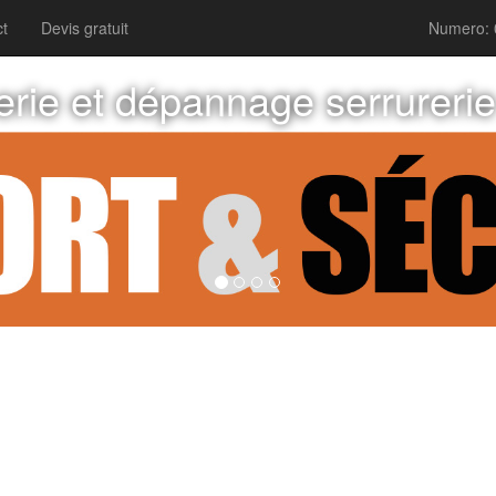
t
Devis gratuit
Numero: 
erie et dépannage serrureri