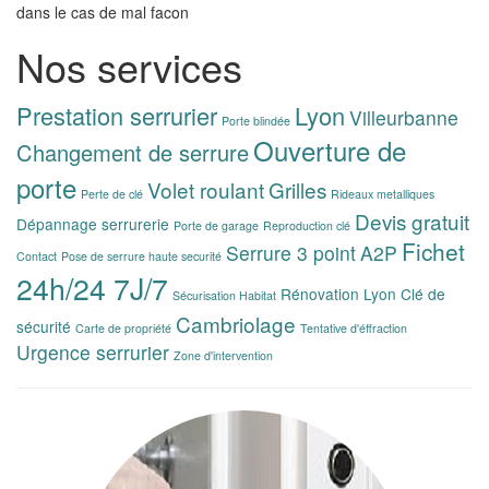
dans le cas de mal facon
Nos services
Prestation serrurier
Lyon
Villeurbanne
Porte blindée
Ouverture de
Changement de serrure
porte
Volet roulant
Grilles
Perte de clé
Rideaux metalliques
Devis gratuit
Dépannage serrurerie
Porte de garage
Reproduction clé
Fichet
Serrure 3 point
A2P
Contact
Pose de serrure haute securité
24h/24 7J/7
Rénovation Lyon
Clé de
Sécurisation Habitat
Cambriolage
sécurité
Carte de propriété
Tentative d'éffraction
Urgence serrurier
Zone d'intervention