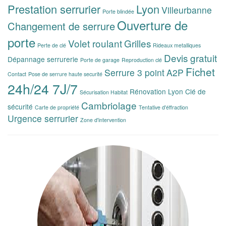
Prestation serrurier
Lyon
Villeurbanne
Porte blindée
Ouverture de
Changement de serrure
porte
Volet roulant
Grilles
Perte de clé
Rideaux metalliques
Devis gratuit
Dépannage serrurerie
Porte de garage
Reproduction clé
Fichet
Serrure 3 point
A2P
Contact
Pose de serrure haute securité
24h/24 7J/7
Rénovation Lyon
Clé de
Sécurisation Habitat
Cambriolage
sécurité
Carte de propriété
Tentative d'éffraction
Urgence serrurier
Zone d'intervention