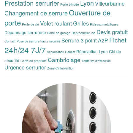
Prestation serrurier
Lyon
Villeurbanne
Porte blindée
Ouverture de
Changement de serrure
porte
Volet roulant
Grilles
Perte de clé
Rideaux metalliques
Devis gratuit
Dépannage serrurerie
Porte de garage
Reproduction clé
Fichet
Serrure 3 point
A2P
Contact
Pose de serrure haute securité
24h/24 7J/7
Rénovation Lyon
Clé de
Sécurisation Habitat
Cambriolage
sécurité
Carte de propriété
Tentative d'éffraction
Urgence serrurier
Zone d'intervention