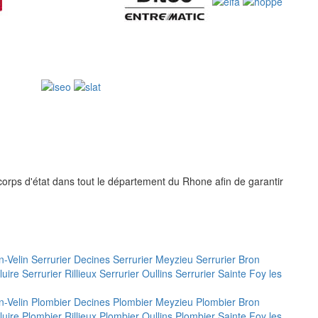
 corps d'état dans tout le département du Rhone afin de garantir
n-Velin
Serrurier Decines
Serrurier Meyzieu
Serrurier Bron
luire
Serrurier Rillieux
Serrurier Oullins
Serrurier Sainte Foy les
n-Velin
Plombier Decines
Plombier Meyzieu
Plombier Bron
luire
Plombier Rillieux
Plombier Oullins
Plombier Sainte Foy les