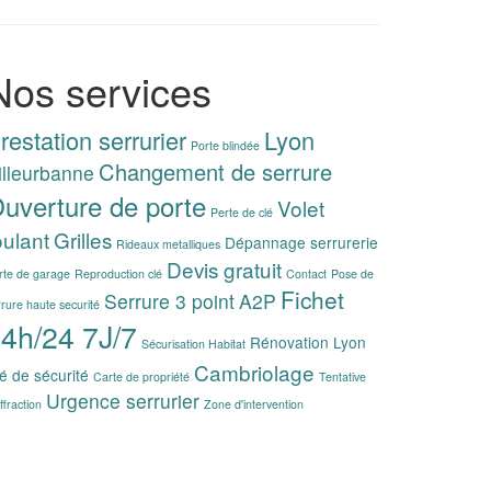
Nos services
restation serrurier
Lyon
Porte blindée
Changement de serrure
illeurbanne
uverture de porte
Volet
Perte de clé
oulant
Grilles
Dépannage serrurerie
Rideaux metalliques
Devis gratuit
rte de garage
Reproduction clé
Contact
Pose de
Fichet
Serrure 3 point
A2P
rrure haute securité
4h/24 7J/7
Rénovation Lyon
Sécurisation Habitat
Cambriolage
é de sécurité
Carte de propriété
Tentative
Urgence serrurier
ffraction
Zone d'intervention