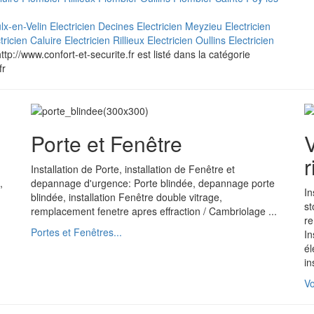
ulx-en-Velin
Electricien Decines
Electricien Meyzieu
Electricien
tricien Caluire
Electricien Rillieux
Electricien Oullins
Electricien
ttp://www.confort-et-securite.fr est listé dans la catégorie
fr
Porte et Fenêtre
V
r
Installation de Porte, installation de Fenêtre et
,
depannage d'urgence: Porte blindée, depannage porte
In
blindée, installation Fenêtre double vitrage,
st
remplacement fenetre apres effraction / Cambriolage ...
re
Portes et Fenêtres...
In
él
in
Vo