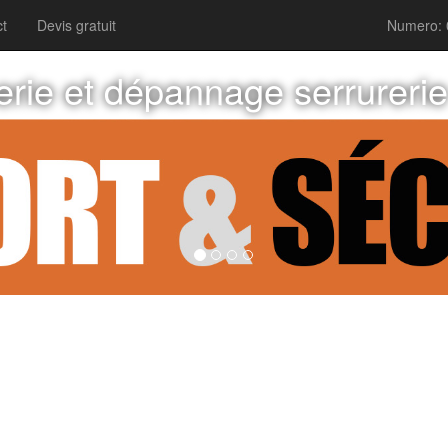
t
Devis gratuit
Numero: 
erie et dépannage serrureri