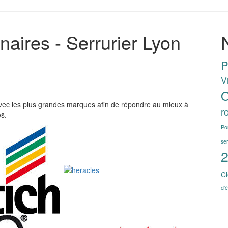
aires - Serrurier Lyon
P
V
O
l avec les plus grandes marques afin de répondre au mieux à
r
es.
Po
se
2
Cl
d'é